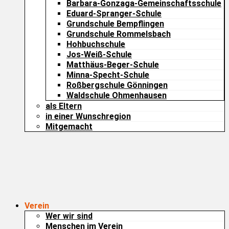
Barbara-Gonzaga-Gemeinschaftsschule
Eduard-Spranger-Schule
Grundschule Bempflingen
Grundschule Rommelsbach
Hohbuchschule
Jos-Weiß-Schule
Matthäus-Beger-Schule
Minna-Specht-Schule
Roßbergschule Gönningen
Waldschule Ohmenhausen
als Eltern
in einer Wunschregion
Mitgemacht
Verein
Wer wir sind
Menschen im Verein