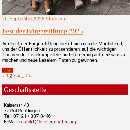
20. September 2025
Startseite
Fest der Bürgerstiftung 2025
Am Fest der Bürgerstiftung bietet sich uns die Möglichkeit,
uns der Öffentlichkeit zu präsentieren, auf die wichtigen
Themen der Lesekompetenz und -förderung aufmerksam zu
machen und neue Leselern-Paten zu gewinnen.
Mehr
Seitennummerierung
Vorherige
Nächste
«
1
2
3
4
…
7
»
Beiträge
Beiträge
der
Geschäftsstelle
Beiträge
Kaiserstr. 48
72764 Reutlingen
Tel.: 07121 / 387-8446
E-Mail:
kontakt@leselern-paten.org