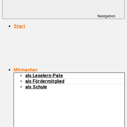
Navigation
Start
Mitmachen
als Leselern-Pate
als Fördermitglied
als Schule