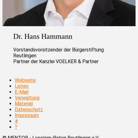
Dr. Hans Hammann
Vorstandsvorsitzender der Bürgerstiftung
Reutlingen
Partner der Kanzlei VOELKER & Partner
Webseite
Listen
E-Mail
Verwaltung
Material
Datenschutz
Impressum
#
?
© MENTOR - Leselern-Paten Reutlingen e.V.