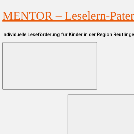
Zum
MENTOR – Leselern-Paten 
Inhalt
springen
Individuelle Leseförderung für Kinder in der Region Reutling
Suchen
nach: