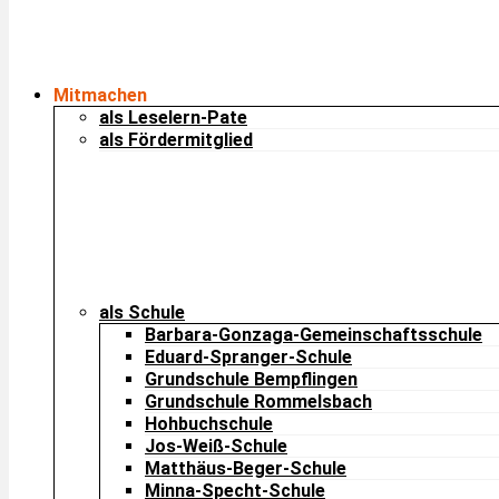
Mitmachen
als Leselern-Pate
als Fördermitglied
als Schule
Barbara-Gonzaga-Gemeinschaftsschule
Eduard-Spranger-Schule
Grundschule Bempflingen
Grundschule Rommelsbach
Hohbuchschule
Jos-Weiß-Schule
Matthäus-Beger-Schule
Minna-Specht-Schule