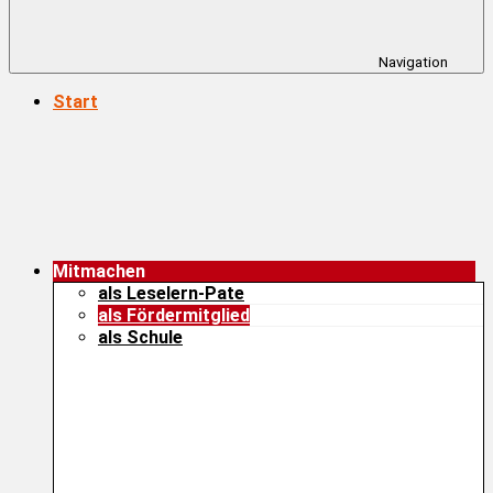
Navigation
Start
Mitmachen
als Leselern-Pate
als Fördermitglied
als Schule