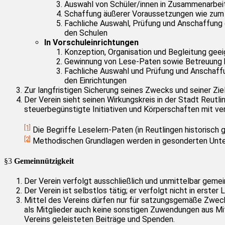
Auswahl von Schüler/innen in Zusammenarbeit
Schaffung äußerer Voraussetzungen wie zum B
Fachliche Auswahl, Prüfung und Anschaffung g
den Schulen
In Vorschuleinrichtungen
Konzeption, Organisation und Begleitung ge
Gewinnung von Lese-Paten sowie Betreuung be
Fachliche Auswahl und Prüfung und Anschaffun
den Einrichtungen
Zur langfristigen Sicherung seines Zwecks und seiner Zi
Der Verein sieht seinen Wirkungskreis in der Stadt Reutl
steuerbegünstigte Initiativen und Körperschaften mit ve
[1]
Die Begriffe Leselern-Paten (in Reutlingen historis
[2]
Methodischen Grundlagen werden in gesonderten Unte
§3
Gemeinnützigkeit
Der Verein verfolgt ausschließlich und unmittelbar ge
Der Verein ist selbstlos tätig; er verfolgt nicht in erster
Mittel des Vereins dürfen nur für satzungsgemäße Zwecke
als Mitglieder auch keine sonstigen Zuwendungen aus Mit
Vereins geleisteten Beiträge und Spenden.