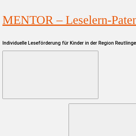
Zum
MENTOR – Leselern-Paten 
Inhalt
springen
Individuelle Leseförderung für Kinder in der Region Reutling
Suchen
nach: