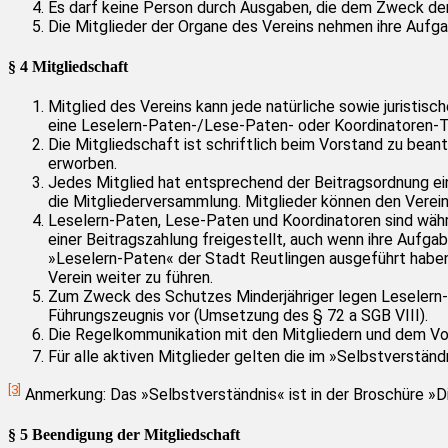
Es darf keine Person durch Ausgaben, die dem Zweck der
Die Mitglieder der Organe des Vereins nehmen ihre Aufg
§ 4 Mitgliedschaft
Mitglied des Vereins kann jede natürliche sowie juristis
eine Leselern-Paten-/Lese-Paten- oder Koordinatoren-T
Die Mitgliedschaft ist schriftlich beim Vorstand zu bea
erworben.
Jedes Mitglied hat entsprechend der Beitragsordnung eine
die Mitgliederversammlung. Mitglieder können den Verei
Leselern-Paten, Lese-Paten und Koordinatoren sind währe
einer Beitragszahlung freigestellt, auch wenn ihre Aufga
»Leselern-Paten« der Stadt Reutlingen ausgeführt habe
Verein weiter zu führen.
Zum Zweck des Schutzes Minderjähriger legen Leselern-P
Führungszeugnis vor (Umsetzung des § 72 a SGB VIII).
Die Regelkommunikation mit den Mitgliedern und dem Vors
Für alle aktiven Mitglieder gelten die im »Selbstverständ
[3]
Anmerkung: Das »Selbstverständnis« ist in der Broschüre »Die
§ 5 Beendigung der Mitgliedschaft