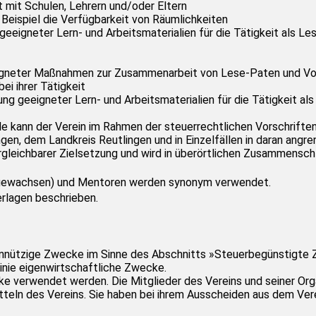
 mit Schulen, Lehrern und/oder Eltern
eispiel die Verfügbarkeit von Räumlichkeiten
eeigneter Lern- und Arbeitsmaterialien für die Tätigkeit als Le
eigneter Maßnahmen zur Zusammenarbeit von Lese-Paten und Vo
i ihrer Tätigkeit
g geeigneter Lern- und Arbeitsmaterialien für die Tätigkeit als
ele kann der Verein im Rahmen der steuerrechtlichen Vorschrif
ingen, dem Landkreis Reutlingen und in Einzelfällen in daran ang
rgleichbarer Zielsetzung und wird in überörtlichen Zusammensch
ch gewachsen) und Mentoren werden synonym verwendet.
rlagen beschrieben.
meinnützige Zwecke im Sinne des Abschnitts »Steuerbegünstigt
 Linie eigenwirtschaftliche Zwecke.
 verwendet werden. Die Mitglieder des Vereins und seiner Orga
teln des Vereins. Sie haben bei ihrem Ausscheiden aus dem Ver