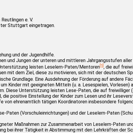
eutlingen e. V.
ister Stuttgart eingetragen.
ehung und der Jugendhilfe.
en und Jungen der unteren und mittleren Jahrgangsstufen aller S
[1]
nterstützung leisten Leselern-Paten/Mentoren
, die auf frei
uen mit dem Ziel, diese zu motivieren, sich mit der deutschen S
ische Grundlage. Eine Ausdehnung der Förderung auf andere Fäch
 um Kinder mit geeigneten Mitteln (u. a. Lesespielen, Vorlesen) 
 Diese Unterstützung leisten Lese-Paten, die auf freiwilliger (
 die positive Einstellung der Kinder zum Lesen und ihr Lesevers
ilfe von ehrenamtlich tätigen Koordinatoren insbesondere folge
ese-Paten (Vorschuleinrichtungen) und der Leselern-Paten (Schu
eigneter Maßnahmen zur Zusammenarbeit von Leselern-Paten und
g bei ihrer Tätigkeit in Abstimmung mit den Lehrkräften der Sc