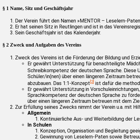
§ 1 Name, Sitz und Geschäftsjahr
Der Verein führt den Namen »MENTOR – Leselern-Paten R
Er hat seinen Sitz in Reutlingen und ist in das Vereinsreg
Sein Geschäftsjahr ist das Kalenderjahr.
§ 2 Zweck und Aufgaben des Vereins
Zweck des Vereins ist die Förderung der Bildung und Erzi
Er gewährt Unterstützung für benachteiligte Mädch
Schreibkompetenz der deutschen Sprache. Diese U
Schüler/in(nen) über einen längeren Zeitraum betre
[2]
abzubauen. Das 1:1-Konzept
ist dafür die method
Er gewährt Unterstützung in Vorschuleinrichtungen,
Sprachkompetenz der deutschen Sprache zu fördern.
über einen längeren Zeitraum betreuen mit dem Ziel,
Zur Erfüllung seines Zwecks nimmt der Verein u.a. mit H
Allgemein
Kontinuierliche Aus- und Weiterbildung der L
In Schulen
Konzeption, Organisation und Begleitung ge
Gewinnung von Leselern-Paten sowie Betreuun