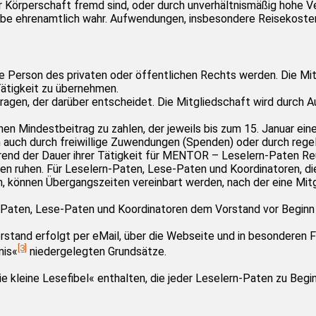
 Körperschaft fremd sind, oder durch unverhältnismäßig hohe 
abe ehrenamtlich wahr. Aufwendungen, insbesondere Reisekoste
che Person des privaten oder öffentlichen Rechts werden. Die Mit
ätigkeit zu übernehmen.
ntragen, der darüber entscheidet. Die Mitgliedschaft wird durc
n Mindestbeitrag zu zahlen, der jeweils bis zum 15. Januar eines
n auch durch freiwillige Zuwendungen (Spenden) oder durch rege
nd der Dauer ihrer Tätigkeit für MENTOR – Leselern-Paten Reutl
ben ruhen. Für Leselern-Paten, Lese-Paten und Koordinatoren, d
n, können Übergangszeiten vereinbart werden, nach der eine Mi
aten, Lese-Paten und Koordinatoren dem Vorstand vor Beginn ihr
tand erfolgt per eMail, über die Webseite und in besonderen Fä
[3]
nis«
niedergelegten Grundsätze.
 kleine Lesefibel« enthalten, die jeder Leselern-Paten zu Beginn