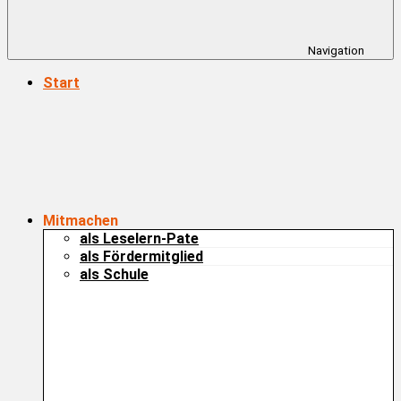
Navigation
Start
Mitmachen
als Leselern-Pate
als Fördermitglied
als Schule