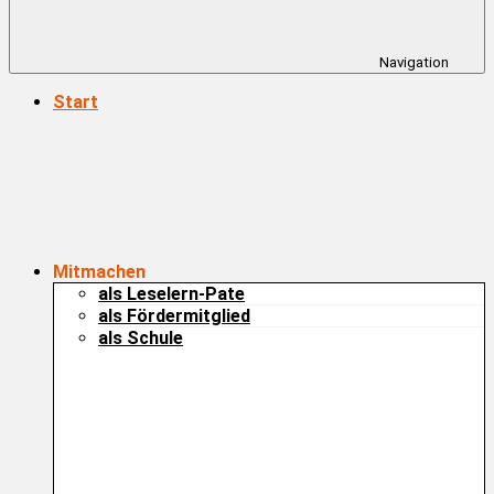
Navigation
Start
Mitmachen
als Leselern-Pate
als Fördermitglied
als Schule