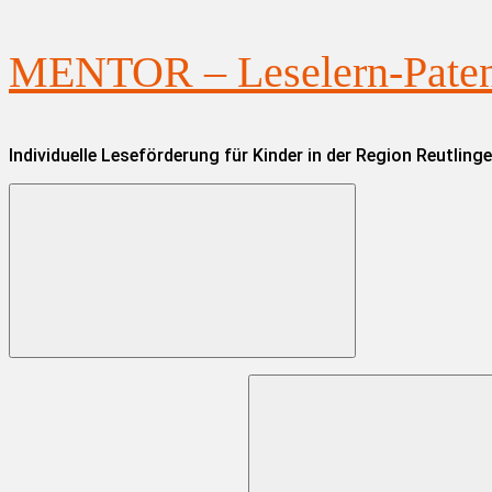
Zum
MENTOR – Leselern-Paten 
Inhalt
springen
Individuelle Leseförderung für Kinder in der Region Reutling
Suchen
nach: