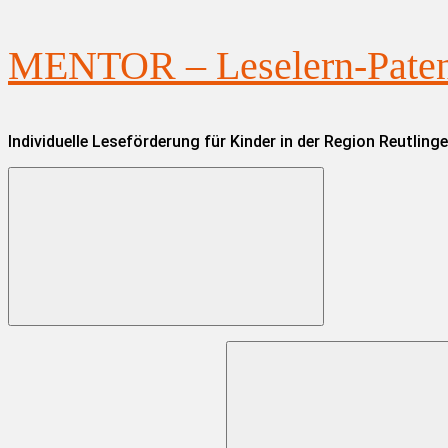
Zum
MENTOR – Leselern-Paten 
Inhalt
springen
Individuelle Leseförderung für Kinder in der Region Reutling
Suchen
nach: