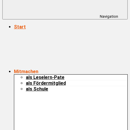
Navigation
Start
Mitmachen
als Leselern-Pate
als Fördermitglied
als Schule