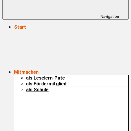
Navigation
Start
Mitmachen
als Leselern-Pate
als Fördermitglied
als Schule