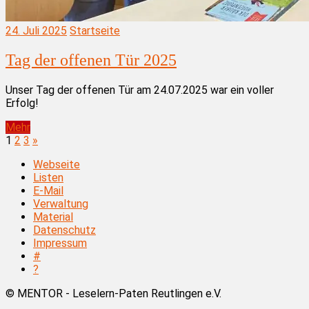
24. Juli 2025
Startseite
Tag der offenen Tür 2025
Unser Tag der offenen Tür am 24.07.2025 war ein voller
Erfolg!
Mehr
Seitennummerierung
Nächste
1
2
3
»
Beiträge
der
Webseite
Beiträge
Listen
E-Mail
Verwaltung
Material
Datenschutz
Impressum
#
?
© MENTOR - Leselern-Paten Reutlingen e.V.