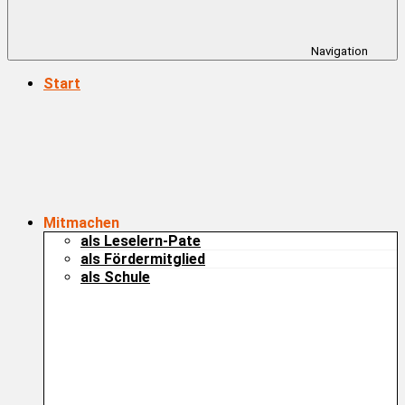
Navigation
Start
Mitmachen
als Leselern-Pate
als Fördermitglied
als Schule