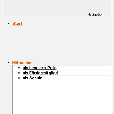
Navigation
Start
Mitmachen
als Leselern-Pate
als Fördermitglied
als Schule