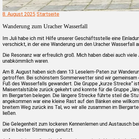
8. August 2025
Startseite
Wanderung zum Uracher Wasserfall
Im Juli habe ich mit Hilfe unserer Geschäftsstelle eine Einladu
verschickt, in der eine Wanderung um den Uracher Wasserfall
Die Resonanz war erfreulich groß. Mich haben dabei auch viele
unabkömmlich waren.
Am 8. August haben sich dann 13 Leselern-Paten zur Wanderu
getroffen. Bei schönstem Sommerwetter sind wir gemeinsam 
Fuß des Wasserfalls gewandert. Die Gruppe „kurze Strecke“ i
Maisentalstüble zurück gekehrt und konnte für die Gruppe „lä
im Biergarten belegen. Die längere Strecke führte steil die St
angekommen war eine kleine Rast auf den Bänken eine willkom
breitem Weg zurück ins Tal, wo wir alle zusammen im Biergart
ließen.
Die Gelegenheit zum lockeren Kennenlernen und Austausch be
und in bester Stimmung genutzt.