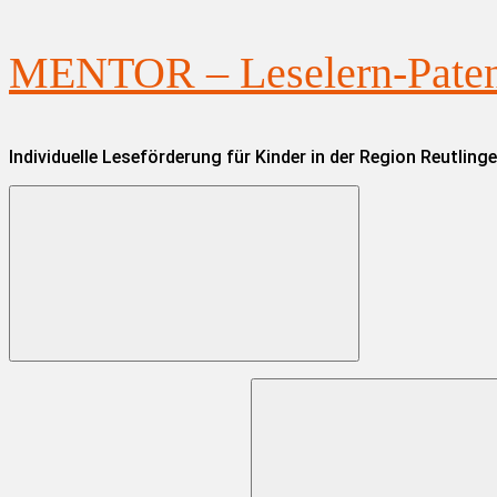
Zum
MENTOR – Leselern-Paten 
Inhalt
springen
Individuelle Leseförderung für Kinder in der Region Reutling
Suchen
nach: