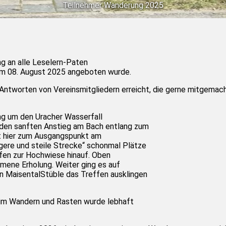
Teilnehmer Wanderung 2025
ng an alle Leselern-Paten
 am 08. August 2025 angeboten wurde.
 Antworten von Vereinsmitgliedern erreicht, die gerne mitgemach
ng um den Uracher Wasserfall
den sanften Anstieg am Bach entlang zum
st hier zum Ausgangspunkt am
ngere und steile Strecke“ schonmal Plätze
ufen zur Hochwiese hinauf. Oben
mene Erholung. Weiter ging es auf
en MaisentalStüble das Treffen ausklingen
im Wandern und Rasten wurde lebhaft