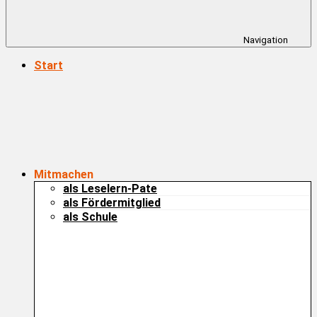
Navigation
Start
Mitmachen
als Leselern-Pate
als Fördermitglied
als Schule